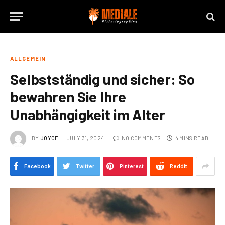
ALLGEMEIN
Selbstständig und sicher: So
bewahren Sie Ihre
Unabhängigkeit im Alter
BY
JOYCE
JULY 31, 2024
NO COMMENTS
4 MINS READ
Facebook
Twitter
Pinterest
Reddit