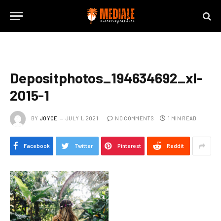
Depositphotos_194634692_xl-
2015-1
BY
JOYCE
JULY 1, 2021
NO COMMENTS
1 MIN READ
Facebook
Twitter
Pinterest
Reddit