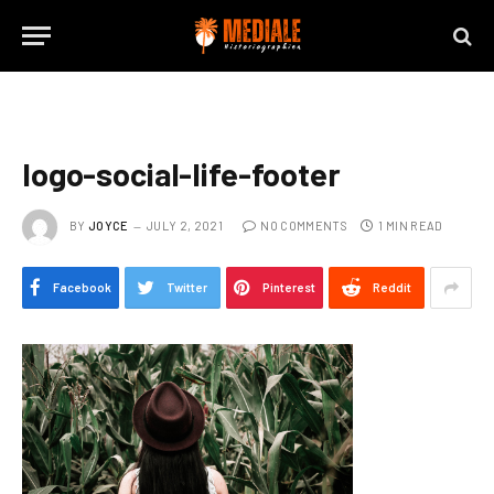
logo-social-life-footer
BY
JOYCE
JULY 2, 2021
NO COMMENTS
1 MIN READ
Facebook
Twitter
Pinterest
Reddit