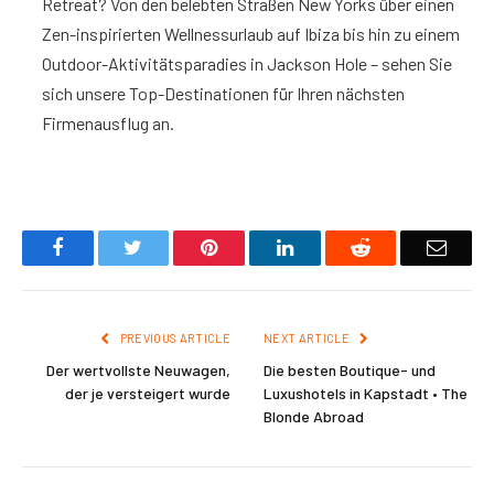
Retreat? Von den belebten Straßen New Yorks über einen
Zen-inspirierten Wellnessurlaub auf Ibiza bis hin zu einem
Outdoor-Aktivitätsparadies in Jackson Hole – sehen Sie
sich unsere Top-Destinationen für Ihren nächsten
Firmenausflug an.
Facebook
Twitter
Pinterest
LinkedIn
Reddit
Email
PREVIOUS ARTICLE
NEXT ARTICLE
Der wertvollste Neuwagen,
Die besten Boutique- und
der je versteigert wurde
Luxushotels in Kapstadt • The
Blonde Abroad